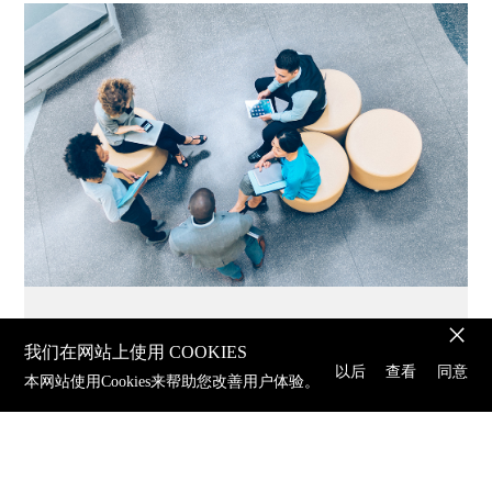
2023.07.28
我们在网站上使用 COOKIES
以后
查看
同意
Navigating Cross-Border Brand
本网站使用Cookies来帮助您改善用户体验。
Management: Tips for Global PR Success